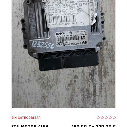
AÑADIR A LA CESTA
SIN CATEGORIZAR
ECU MOTOR ALFA
180,00
€
–
320,00
€