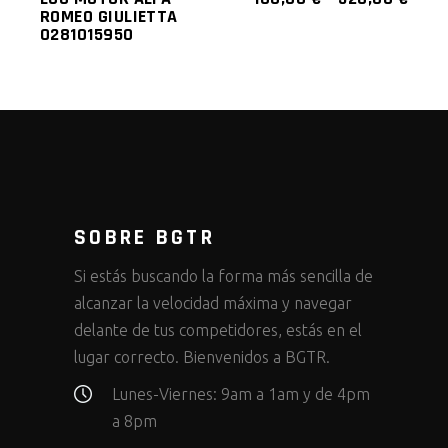
ROMEO GIULIETTA
0281015950
SOBRE BGTR
Si estás buscando la forma más sencilla de
alcanzar la velocidad máxima y navegar
delante de tus competidores, estás en el
lugar correcto. Bienvenidos a BGTR.
Lunes-Viernes: 9am a 1am y de 4pm
a 8pm